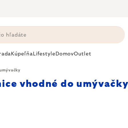
rada
Kúpeľňa
Lifestyle
Domov
Outlet
 umývačky
nice vhodné do umývačk