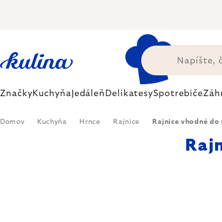
Prejsť
na
obsah
Značky
Kuchyňa
Jedáleň
Delikatesy
Spotrebiče
Záh
Domov
Kuchyňa
Hrnce
Rajnice
Rajnice vhodné do
Raj