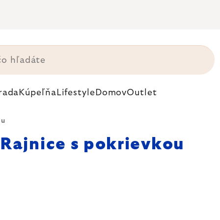
rada
Kúpeľňa
Lifestyle
Domov
Outlet
ou
Rajnice s pokrievkou