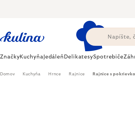
Prejsť
na
obsah
Značky
Kuchyňa
Jedáleň
Delikatesy
Spotrebiče
Záh
Domov
Kuchyňa
Hrnce
Rajnice
Rajnice s pokrievk