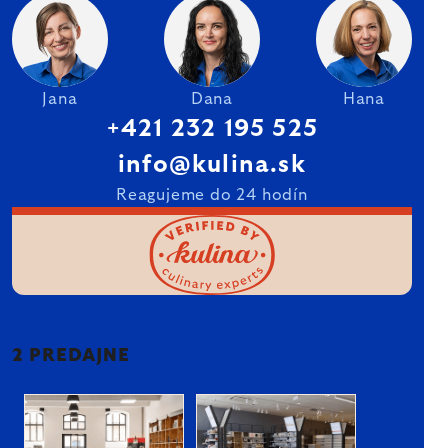
Jana
Dana
Hana
+421 232 195 525
info@kulina.sk
Reagujeme do 24 hodín
2 PREDAJNE