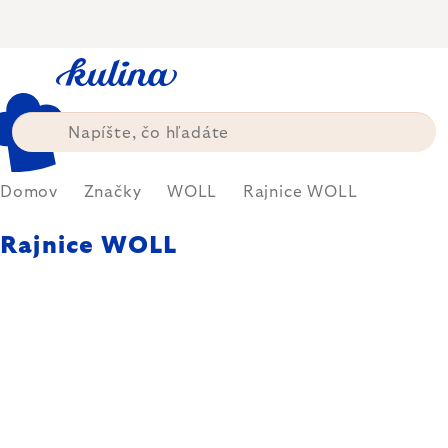
Prejsť
na
obsah
Domov
Značky
WOLL
Rajnice WOLL
Rajnice WOLL