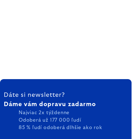
ZÁPÄTIE
Dáte si newsletter?
Dáme vám dopravu zadarmo
Najviac 2x týždenne
Odoberá už 177 000 ľudí
85 % ľudí odoberá dlhšie ako rok