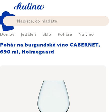
Prejsť
na
obsah
Domov
Jedáleň
Sklo
Poháre
Na víno
Pohár na burgundské víno CABERNET,
690 ml, Holmegaard