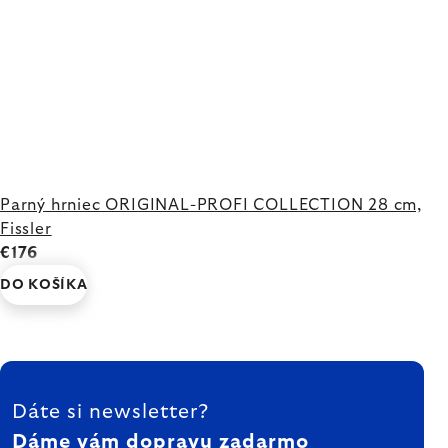
Parný hrniec ORIGINAL-PROFI COLLECTION 28 cm,
Fissler
€176
DO KOŠÍKA
ZÁPÄTIE
Dáte si newsletter?
Dáme vám dopravu zadarmo