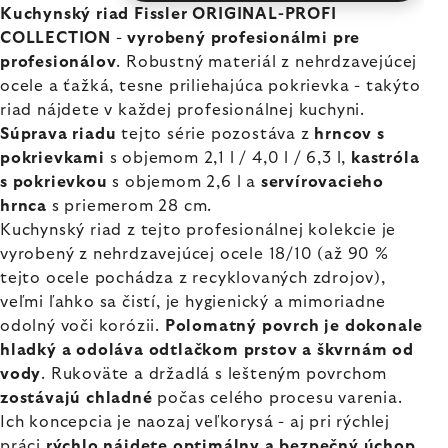
Kuchynský riad Fissler ORIGINAL-PROFI
COLLECTION
-
vyrobený profesionálmi pre
profesionálov
. Robustný materiál z nehrdzavejúcej
ocele a ťažká, tesne priliehajúca pokrievka - takýto
riad nájdete v každej profesionálnej kuchyni.
Súprava riadu
tejto série pozostáva z
hrncov s
pokrievkami
s objemom 2,1 l / 4,0 l / 6,3 l,
kastróla
s pokrievkou
s objemom 2,6 l a
servírovacieho
hrnca
s priemerom 28 cm.
Kuchynský riad z tejto profesionálnej kolekcie je
vyrobený z nehrdzavejúcej ocele 18/10 (až 90 %
tejto ocele pochádza z recyklovaných zdrojov),
veľmi ľahko sa čistí, je hygienický a mimoriadne
odolný voči korózii.
Polomatný povrch je dokonale
hladký a odoláva odtlačkom prstov a škvrnám od
vody
. Rukoväte a držadlá s lešteným povrchom
zostávajú chladné
počas celého procesu varenia.
Ich koncepcia je naozaj veľkorysá - aj pri rýchlej
práci
rýchlo nájdete optimálny a bezpečný úchop