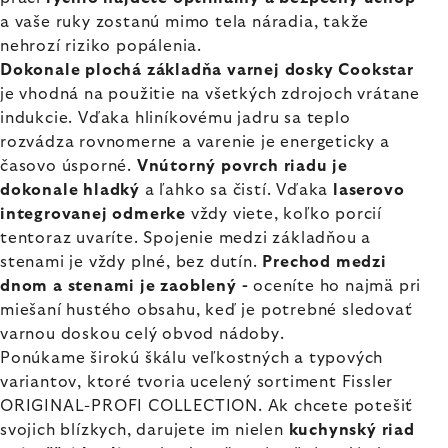
a vaše ruky zostanú mimo tela náradia, takže
nehrozí riziko popálenia.
Dokonale plochá základňa varnej dosky Cookstar
je vhodná na použitie na všetkých zdrojoch vrátane
indukcie. Vďaka hliníkovému jadru sa teplo
rozvádza rovnomerne a varenie je energeticky a
časovo úsporné.
Vnútorný povrch riadu je
dokonale hladký
a ľahko sa čistí. Vďaka
laserovo
integrovanej odmerke
vždy viete, koľko porcií
tentoraz uvaríte. Spojenie medzi základňou a
stenami je vždy plné, bez dutín.
Prechod medzi
dnom a stenami je zaoblený -
oceníte ho najmä pri
miešaní hustého obsahu, keď je potrebné sledovať
varnou doskou celý obvod nádoby.
Ponúkame širokú škálu veľkostných a typových
variantov, ktoré tvoria ucelený sortiment Fissler
ORIGINAL-PROFI COLLECTION. Ak chcete potešiť
svojich blízkych, darujete im nielen
kuchynský riad