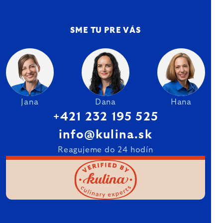
SME TU PRE VÁS
Jana
Dana
Hana
+421 232 195 525
info@kulina.sk
Reagujeme do 24 hodín