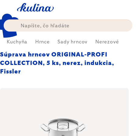
Prejsť
na
obsah
Kuchyňa
Hrnce
Sady hrncov
Nerezové
Súprava hrncov ORIGINAL-PROFI
COLLECTION, 5 ks, nerez, indukcia,
Fissler