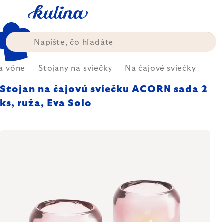
Prejsť
na
obsah
 a vône
Stojany na sviečky
Na čajové sviečky
Stojan na čajovú sviečku ACORN sada 2
ks, ruža, Eva Solo