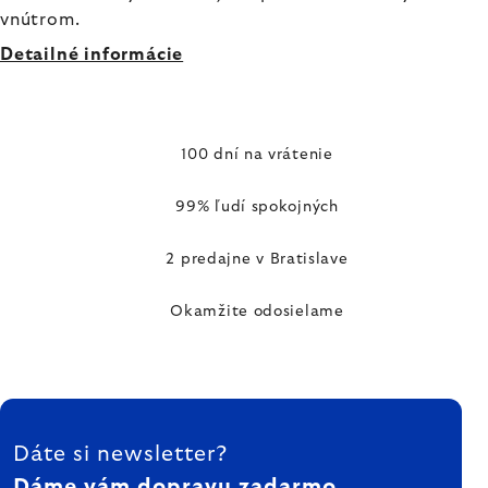
vnútrom.
Detailné informácie
100 dní na vrátenie
99% ľudí spokojných
2 predajne v Bratislave
Okamžite odosielame
ZÁPÄTIE
Dáte si newsletter?
Dáme vám dopravu zadarmo