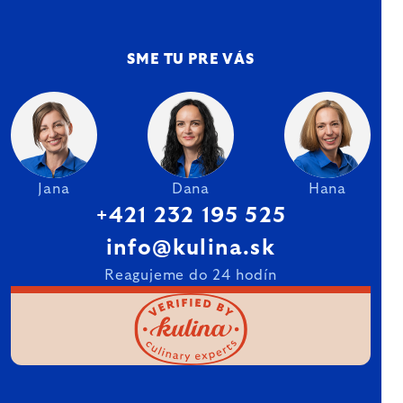
SME TU PRE VÁS
Jana
Dana
Hana
+421 232 195 525
info@kulina.sk
Reagujeme do 24 hodín