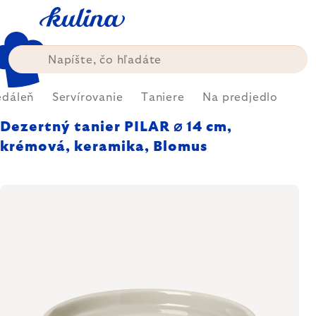
Prejsť
na
obsah
edáleň
Servírovanie
Taniere
Na predjedlo
Dezertný tanier PILAR ⌀ 14 cm,
krémová, keramika, Blomus