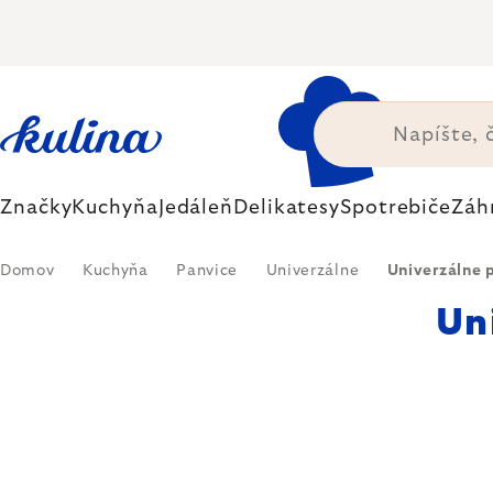
Prejsť
na
obsah
Značky
Kuchyňa
Jedáleň
Delikatesy
Spotrebiče
Záh
Domov
Kuchyňa
Panvice
Univerzálne
Univerzálne 
Un