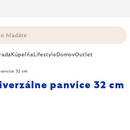
rada
Kúpeľňa
Lifestyle
Domov
Outlet
panvice 32 cm
iverzálne panvice 32 cm