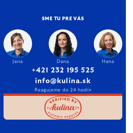
SME TU PRE VÁS
Jana
Dana
Hana
+421 232 195 525
info@kulina.sk
Reagujeme do 24 hodín