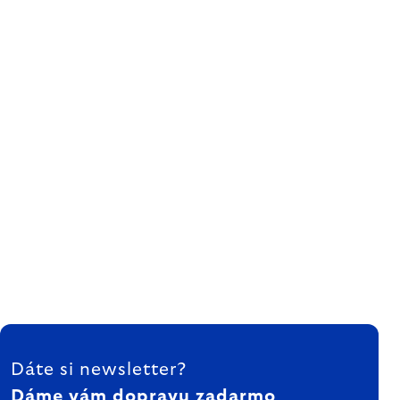
ZÁPÄTIE
Dáte si newsletter?
Dáme vám dopravu zadarmo