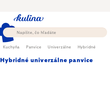
Prejsť
na
obsah
Kuchyňa
Panvice
Univerzálne
Hybridné
Hybridné univerzálne panvice