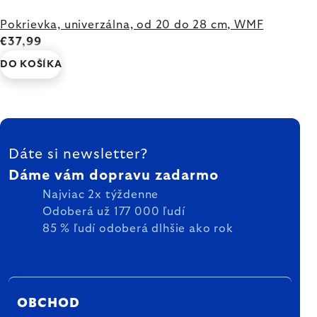
Pokrievka, univerzálna, od 20 do 28 cm, WMF
€37,99
DO KOŠÍKA
ZÁPÄTIE
Dáte si newsletter?
Dáme vám dopravu zadarmo
Najviac 2x týždenne
Odoberá už 177 000 ľudí
85 % ľudí odoberá dlhšie ako rok
OBCHOD