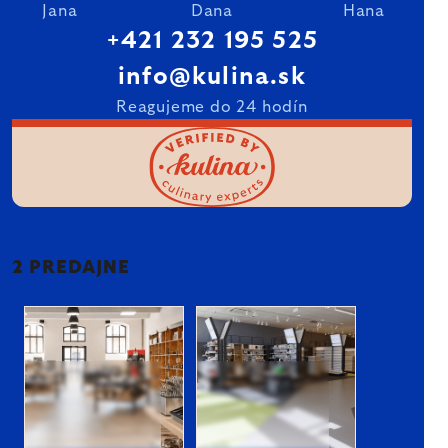
Jana
Dana
Hana
+421 232 195 525
info@kulina.sk
Reagujeme do 24 hodín
2 PREDAJNE