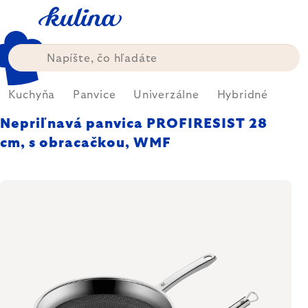
Prejsť
na
obsah
Kuchyňa
Panvice
Univerzálne
Hybridné
Nepriľnavá panvica PROFIRESIST 28
cm, s obracačkou, WMF