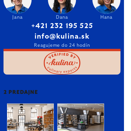
Jana
Dana
Hana
+421 232 195 525
info@kulina.sk
Reagujeme do 24 hodín
2 PREDAJNE