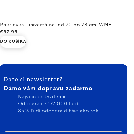
Pokrievka, univerzálna, od 20 do 28 cm, WMF
€37,99
DO KOŠÍKA
ZÁPÄTIE
Dáte si newsletter?
Dáme vám dopravu zadarmo
Najviac 2x týždenne
Odoberá už 177 000 ľudí
85 % ľudí odoberá dlhšie ako rok