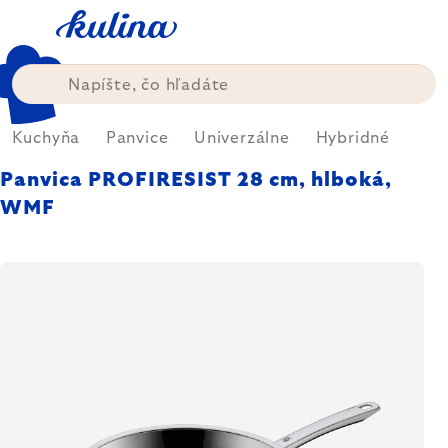
Prejsť
na
obsah
Kuchyňa
Panvice
Univerzálne
Hybridné
Panvica PROFIRESIST 28 cm, hlboká,
WMF