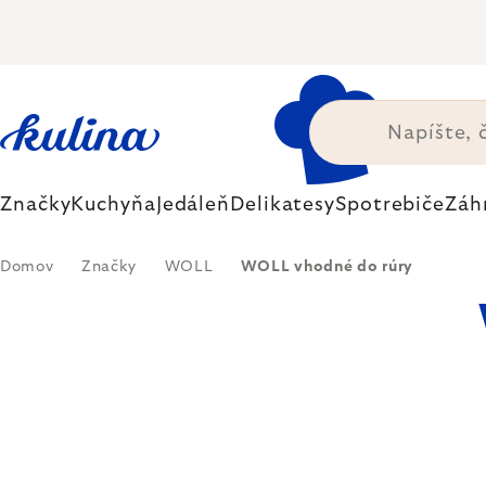
Prejsť
na
obsah
Značky
Kuchyňa
Jedáleň
Delikatesy
Spotrebiče
Záh
Domov
Značky
WOLL
WOLL vhodné do rúry