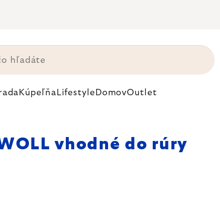
rada
Kúpeľňa
Lifestyle
Domov
Outlet
WOLL vhodné do rúry