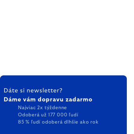
ZÁPÄTIE
Dáte si newsletter?
Dáme vám dopravu zadarmo
Najviac 2x týždenne
Odoberá už 177 000 ľudí
85 % ľudí odoberá dlhšie ako rok