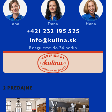
Jana
Dana
Hana
+421 232 195 525
info@kulina.sk
Reagujeme do 24 hodín
2 PREDAJNE