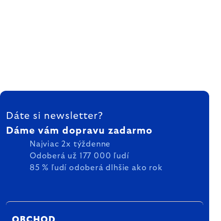
ZÁPÄTIE
Dáte si newsletter?
Dáme vám dopravu zadarmo
Najviac 2x týždenne
Odoberá už 177 000 ľudí
85 % ľudí odoberá dlhšie ako rok
OBCHOD