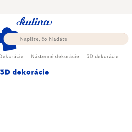
Prejsť
na
obsah
Dekorácie
Nástenné dekorácie
3D dekorácie
3D dekorácie