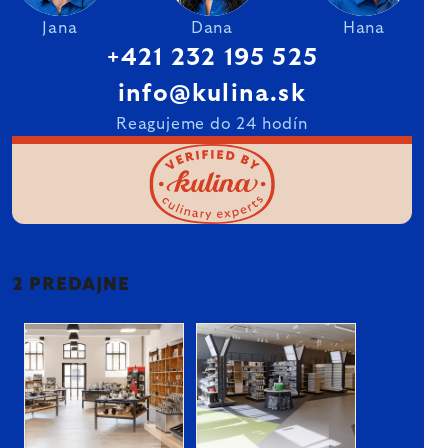
Jana
Dana
Hana
+421 232 195 525
info@kulina.sk
Reagujeme do 24 hodín
2 PREDAJNE