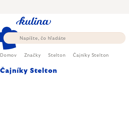
Prejsť
na
obsah
Domov
Značky
Stelton
Čajníky Stelton
Čajníky Stelton