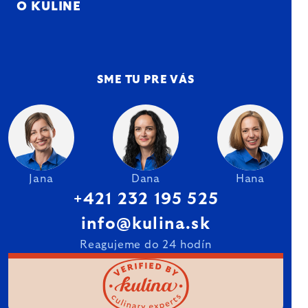
O KULINE
SME TU PRE VÁS
Jana
Dana
Hana
+421 232 195 525
info@kulina.sk
Reagujeme do 24 hodín