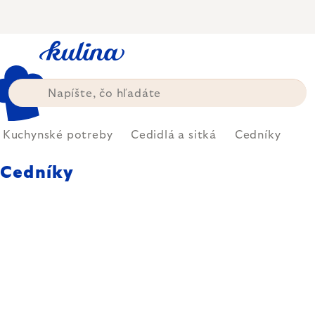
Prejsť
na
obsah
Kuchynské potreby
Cedidlá a sitká
Cedníky
Cedníky