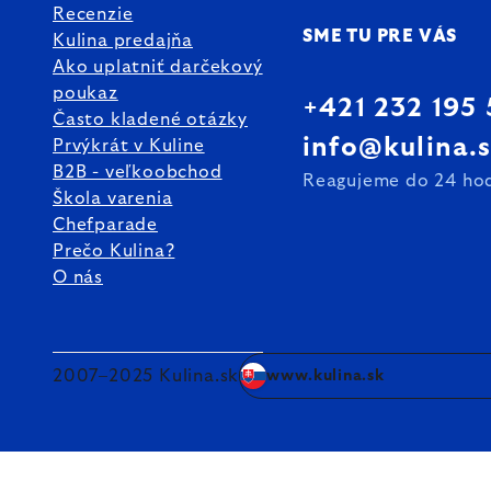
Recenzie
SME TU PRE VÁS
Kulina predajňa
Ako uplatniť darčekový
poukaz
+421 232 195
Často kladené otázky
info@kulina.
Prvýkrát v Kuline
B2B - veľkoobchod
Reagujeme do 24 ho
Škola varenia
Chefparade
Prečo Kulina?
O nás
2007–2025 Kulina.sk
www.kulina.sk