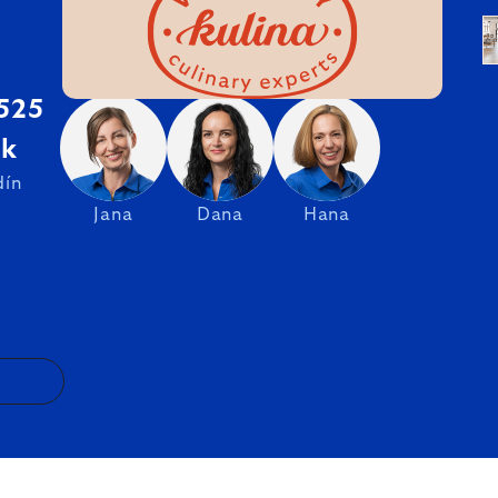
 525
sk
dín
Jana
Dana
Hana