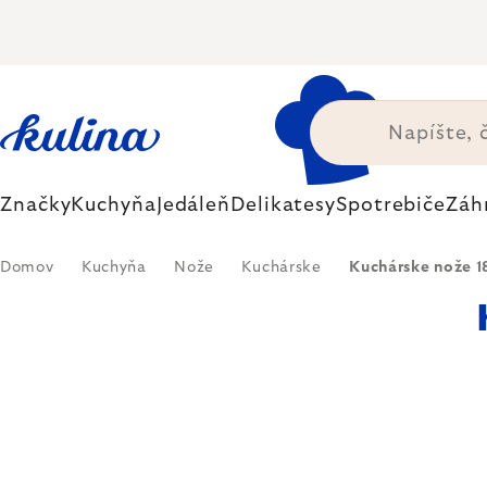
Prejsť
na
obsah
Značky
Kuchyňa
Jedáleň
Delikatesy
Spotrebiče
Záh
Domov
Kuchyňa
Nože
Kuchárske
Kuchárske nože 1