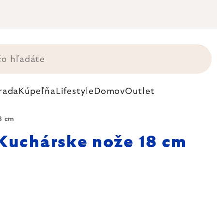
rada
Kúpeľňa
Lifestyle
Domov
Outlet
8 cm
Kuchárske nože 18 cm