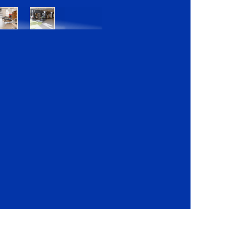
Bratislava
Bratislava
OC
OC
Danubia
Central