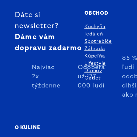
OBCHOD
Dáte si
newsletter?
Kuchyňa
Jedáleň
Dáme vám
Spotrebiče
dopravu zadarmo
Záhrada
Kúpeľňa
85 
Lifestyle
Najviac
Odoberá
ľudí
Domov
2x
už 177
odob
Outlet
týždenne
000 ľudí
dlhš
ako 
O KULINE