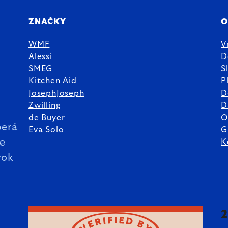
ZNAČKY
O
WMF
V
Alessi
D
SMEG
S
Kitchen Aid
P
JosephJoseph
D
%
Zwilling
D
de Buyer
O
erá
Eva Solo
G
ie
K
rok