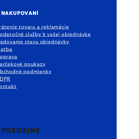
 NAKUPOVANÍ
rátenie tovaru a reklamácie
odatočné služby k vašej objednávke
ledovanie stavu objednávky
latba
oprava
arčekové poukazy
bchodné podmienky
DPR
ontakt
2 PREDAJNE