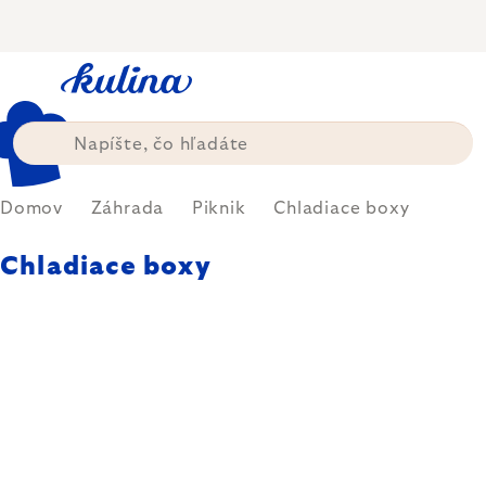
Prejsť
na
obsah
Domov
Záhrada
Piknik
Chladiace boxy
Chladiace boxy