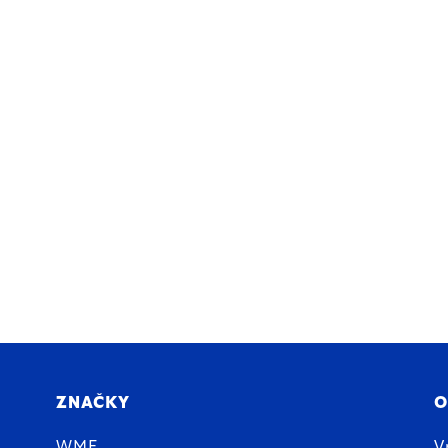
ZNAČKY
O
WMF
V