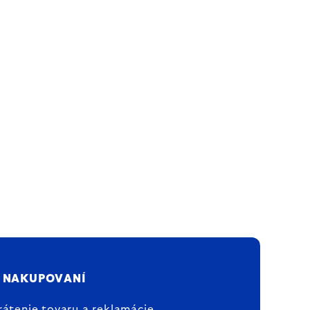
 NAKUPOVANÍ
rátenie tovaru a reklamácie