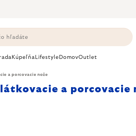
rada
Kúpeľňa
Lifestyle
Domov
Outlet
cie a porcovacie nože
plátkovacie a porcovacie