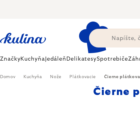
Prejsť
na
obsah
Značky
Kuchyňa
Jedáleň
Delikatesy
Spotrebiče
Záh
Domov
Kuchyňa
Nože
Plátkovacie
Čierne plátkova
Čierne 