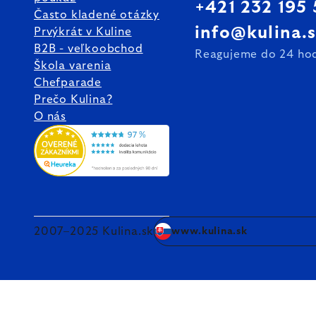
+421 232 195
Často kladené otázky
info@kulina.
Prvýkrát v Kuline
B2B - veľkoobchod
Reagujeme do 24 ho
Škola varenia
Chefparade
Prečo Kulina?
O nás
2007–2025 Kulina.sk
www.kulina.sk