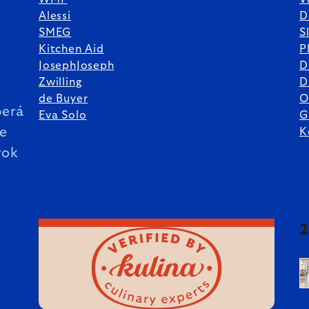
Alessi
D
SMEG
S
Kitchen Aid
P
JosephJoseph
D
%
Zwilling
D
de Buyer
O
erá
Eva Solo
G
ie
K
rok