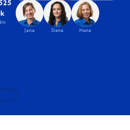
 525
sk
dín
Jana
Dana
Hana