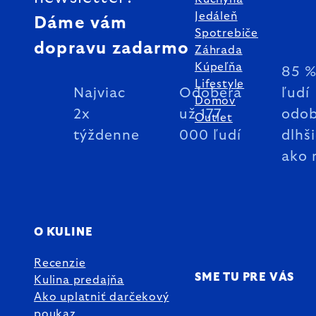
Jedáleň
Dáme vám
Spotrebiče
dopravu zadarmo
Záhrada
Kúpeľňa
85 
Lifestyle
Najviac
Odoberá
ľudí
Domov
2x
už 177
odob
Outlet
týždenne
000 ľudí
dlhš
ako 
O KULINE
Recenzie
SME TU PRE VÁS
Kulina predajňa
Ako uplatniť darčekový
poukaz