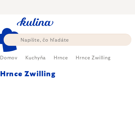
Prejsť
na
obsah
Domov
Kuchyňa
Hrnce
Hrnce Zwilling
Hrnce Zwilling