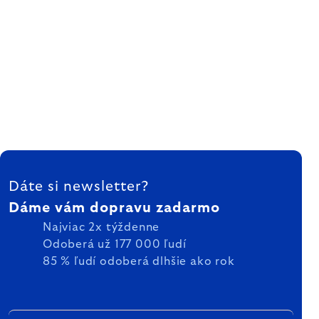
ZÁPÄTIE
Dáte si newsletter?
Dáme vám dopravu zadarmo
Najviac 2x týždenne
Odoberá už 177 000 ľudí
85 % ľudí odoberá dlhšie ako rok