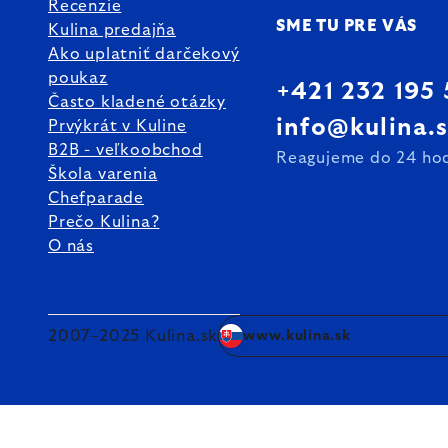
Recenzie
SME TU PRE VÁS
Kulina predajňa
Ako uplatniť darčekový
poukaz
+421 232 195
Často kladené otázky
info@kulina.
Prvýkrát v Kuline
B2B - veľkoobchod
Reagujeme do 24 ho
Škola varenia
Chefparade
Prečo Kulina?
O nás
2007–2025 Kulina.sk
www.kulina.sk