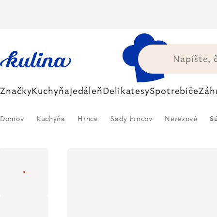
Prejsť
na
obsah
Značky
Kuchyňa
Jedáleň
Delikatesy
Spotrebiče
Záh
Domov
Kuchyňa
Hrnce
Sady hrncov
Nerezové
S