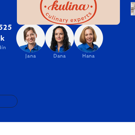
 525
sk
dín
Jana
Dana
Hana