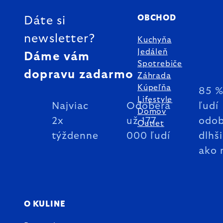
OBCHOD
Dáte si
newsletter?
Kuchyňa
Jedáleň
Dáme vám
Spotrebiče
dopravu zadarmo
Záhrada
Kúpeľňa
85 
Lifestyle
Najviac
Odoberá
ľudí
Domov
2x
už 177
odob
Outlet
týždenne
000 ľudí
dlhš
ako 
O KULINE