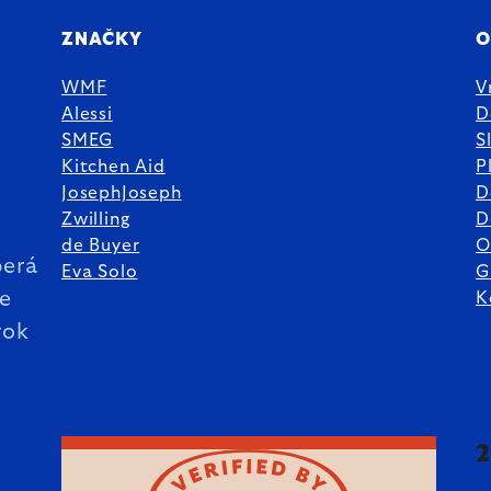
ZNAČKY
O
WMF
V
Alessi
D
SMEG
S
Kitchen Aid
P
JosephJoseph
D
%
Zwilling
D
de Buyer
O
erá
Eva Solo
G
ie
K
rok