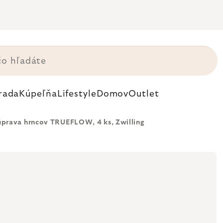
rada
Kúpeľňa
Lifestyle
Domov
Outlet
úprava hrncov TRUEFLOW, 4 ks, Zwilling