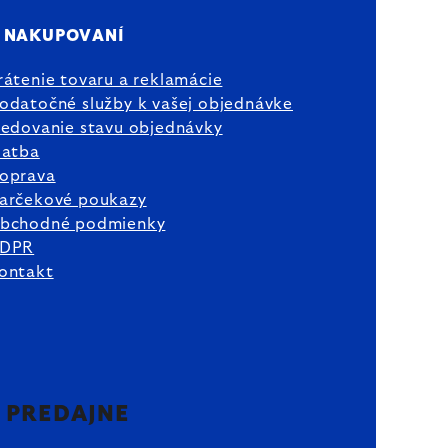
 NAKUPOVANÍ
rátenie tovaru a reklamácie
odatočné služby k vašej objednávke
ledovanie stavu objednávky
latba
oprava
arčekové poukazy
bchodné podmienky
DPR
ontakt
2 PREDAJNE