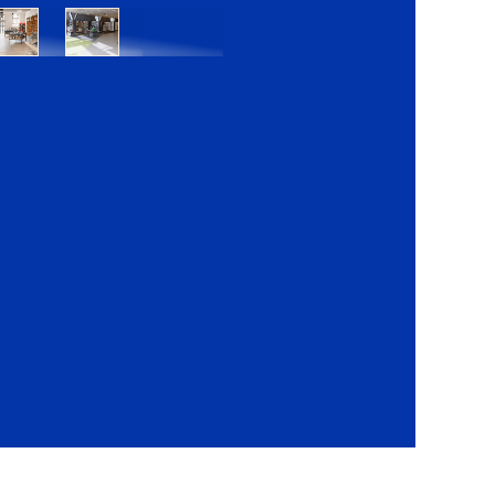
Bratislava
Bratislava
OC
OC
Danubia
Central