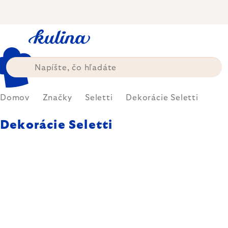
Prejsť
na
obsah
Domov
Značky
Seletti
Dekorácie Seletti
Dekorácie Seletti