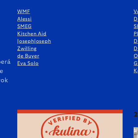
WMF
V
Alessi
D
SMEG
S
Kitchen Aid
P
JosephJoseph
D
%
Zwilling
D
de Buyer
O
erá
Eva Solo
G
ie
K
rok