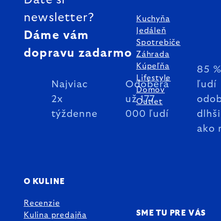
Dáte si
newsletter?
Kuchyňa
Jedáleň
Dáme vám
Spotrebiče
dopravu zadarmo
Záhrada
Kúpeľňa
85 
Lifestyle
Najviac
Odoberá
ľudí
Domov
2x
už 177
odob
Outlet
týždenne
000 ľudí
dlhš
ako 
O KULINE
Recenzie
SME TU PRE VÁS
Kulina predajňa