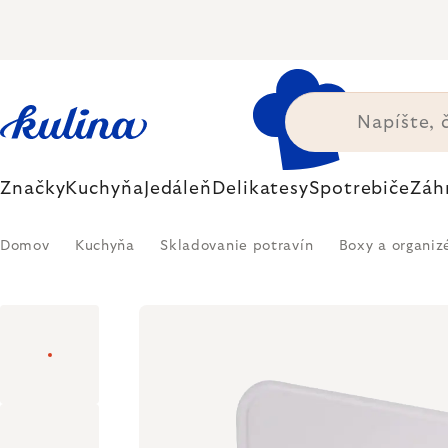
Prejsť
na
obsah
Značky
Kuchyňa
Jedáleň
Delikatesy
Spotrebiče
Záh
Domov
Kuchyňa
Skladovanie potravín
Boxy a organiz