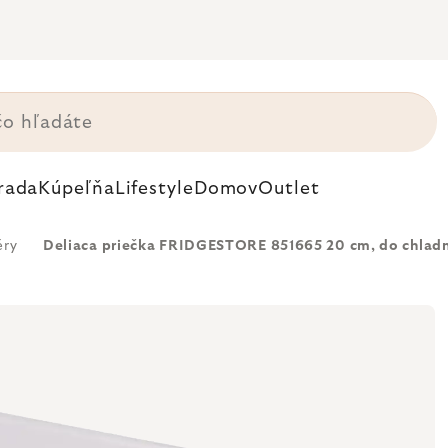
rada
Kúpeľňa
Lifestyle
Domov
Outlet
éry
Deliaca priečka FRIDGESTORE 851665 20 cm, do chladni