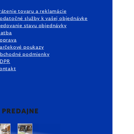
rátenie tovaru a reklamácie
odatočné služby k vašej objednávke
ledovanie stavu objednávky
latba
oprava
arčekové poukazy
bchodné podmienky
DPR
ontakt
2 PREDAJNE