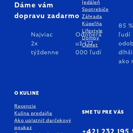
Jedáleň
Dáme vám
Spotrebiče
dopravu zadarmo
Záhrada
Kúpeľňa
85 
Lifestyle
Najviac
Odoberá
ľudí
Domov
2x
už 177
odob
Outlet
týždenne
000 ľudí
dlhš
ako 
O KULINE
Recenzie
SME TU PRE VÁS
Kulina predajňa
Ako uplatniť darčekový
poukaz
+421 232 195