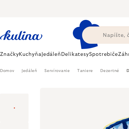
Prejsť
na
obsah
Značky
Kuchyňa
Jedáleň
Delikatesy
Spotrebiče
Záh
Domov
Jedáleň
Servírovanie
Taniere
Dezertné
D