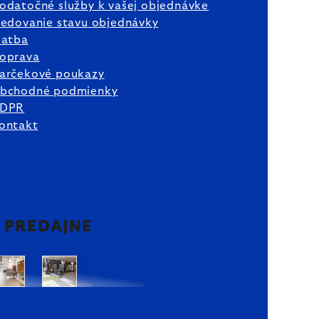
odatočné služby k vašej objednávke
ledovanie stavu objednávky
latba
oprava
arčekové poukazy
bchodné podmienky
DPR
ontakt
2 PREDAJNE
Bratislava
Bratislava