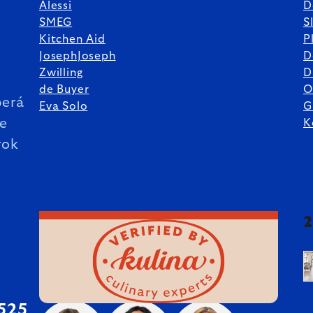
Alessi
D
SMEG
S
Kitchen Aid
P
JosephJoseph
D
%
Zwilling
D
de Buyer
O
erá
Eva Solo
G
ie
K
rok
 525