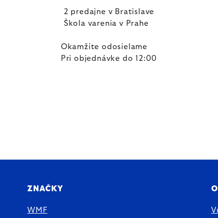
2 predajne v Bratislave
Škola varenia v Prahe
Okamžite odosielame
Pri objednávke do 12:00
ZNAČKY
O
WMF
V