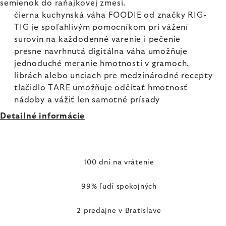
semienok do raňajkovej zmesi.
čierna kuchynská váha FOODIE od značky RIG-
TIG je spoľahlivým pomocníkom pri vážení
surovín na každodenné varenie i pečenie
presne navrhnutá digitálna váha umožňuje
jednoduché meranie hmotnosti v gramoch,
librách alebo unciach pre medzinárodné recepty
tlačidlo TARE umožňuje odčítať hmotnosť
nádoby a vážiť len samotné prísady
Detailné informácie
100 dní na vrátenie
99% ľudí spokojných
2 predajne v Bratislave