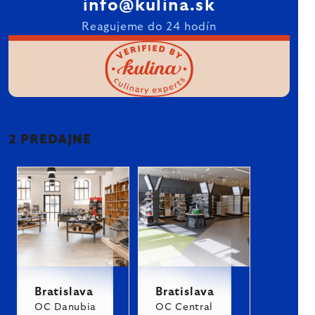
info@kulina.sk
Reagujeme do 24 hodín
2 PREDAJNE
Bratislava
Bratislava
OC Danubia
OC Central