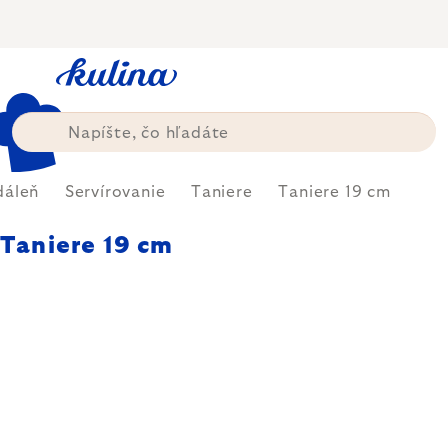
Prejsť
na
obsah
dáleň
Servírovanie
Taniere
Taniere 19 cm
Taniere 19 cm