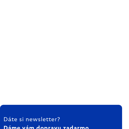
ZÁPÄTIE
Dáte si newsletter?
Dáme vám dopravu zadarmo