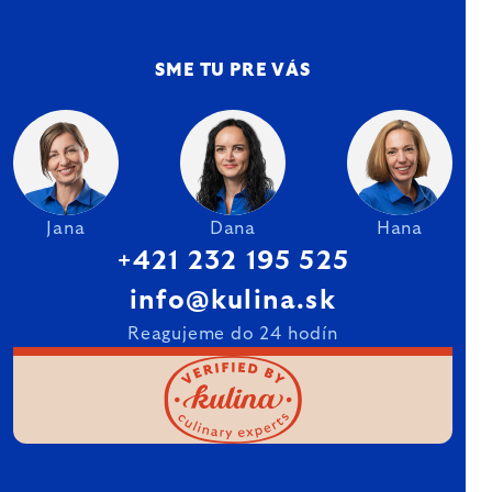
SME TU PRE VÁS
Jana
Dana
Hana
+421 232 195 525
info@kulina.sk
Reagujeme do 24 hodín