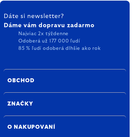
ZÁPÄTIE
Dáte si newsletter?
Dáme vám dopravu zadarmo
Najviac 2x týždenne
Odoberá už 177 000 ľudí
85 % ľudí odoberá dlhšie ako rok
OBCHOD
ZNAČKY
O NAKUPOVANÍ