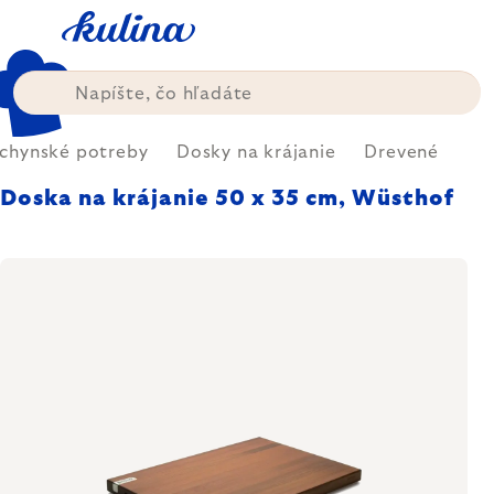
Prejsť
na
obsah
chynské potreby
Dosky na krájanie
Drevené
Doska na krájanie 50 x 35 cm, Wüsthof