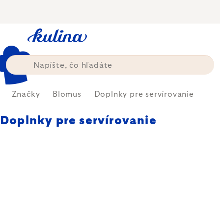
Prejsť
na
obsah
Značky
Blomus
Doplnky pre servírovanie
Doplnky pre servírovanie