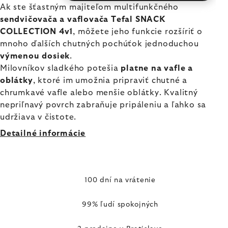
Ak ste šťastným majiteľom multifunkčného
sendvičovača a vaflovača Tefal SNACK
COLLECTION 4v1
, môžete jeho funkcie rozšíriť o
mnoho ďalších chutných pochúťok jednoduchou
výmenou dosiek
.
Milovníkov sladkého potešia
platne na vafle a
oblátky
, ktoré im umožnia pripraviť chutné a
chrumkavé vafle alebo menšie oblátky. Kvalitný
nepriľnavý povrch zabraňuje pripáleniu a ľahko sa
udržiava v čistote.
Detailné informácie
100 dní na vrátenie
99% ľudí spokojných