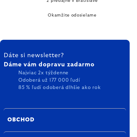
2 predajne v Bratislave
Okamžite odosielame
ZÁPÄTIE
Dáte si newsletter?
Dáme vám dopravu zadarmo
Najviac 2x týždenne
Odoberá už 177 000 ľudí
85 % ľudí odoberá dlhšie ako rok
OBCHOD