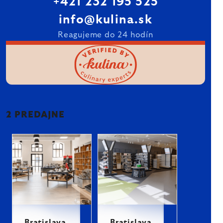
+421 232 195 525
info@kulina.sk
Reagujeme do 24 hodín
2 PREDAJNE
Bratislava
Bratislava