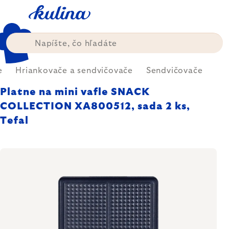
Prejsť
na
obsah
e
Hriankovače a sendvičovače
Sendvičovače
Platne na mini vafle SNACK
COLLECTION XA800512, sada 2 ks,
Tefal