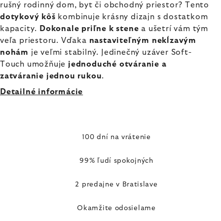
rušný rodinný dom, byt či obchodný priestor? Tento
dotykový kôš
kombinuje krásny dizajn s dostatkom
kapacity.
Dokonale priľne k stene
a ušetrí vám tým
veľa priestoru. Vďaka
nastaviteľným nekĺzavým
nohám
je veľmi stabilný. Jedinečný uzáver Soft-
Touch umožňuje
jednoduché otváranie a
zatváranie jednou rukou
.
Detailné informácie
100 dní na vrátenie
99% ľudí spokojných
2 predajne v Bratislave
Okamžite odosielame