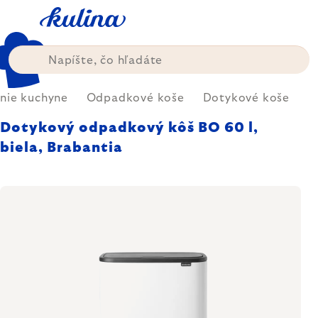
Prejsť
na
obsah
nie kuchyne
Odpadkové koše
Dotykové koše
Dotykový odpadkový kôš BO 60 l,
biela, Brabantia