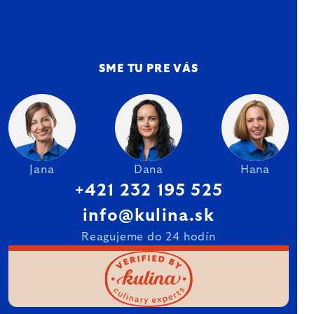
SME TU PRE VÁS
Jana
Dana
Hana
+421 232 195 525
info@kulina.sk
Reagujeme do 24 hodín