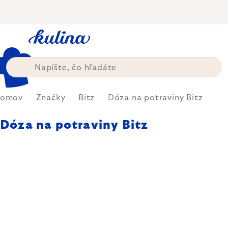
Prejsť
na
obsah
omov
Značky
Bitz
Dóza na potraviny Bitz
Dóza na potraviny Bitz