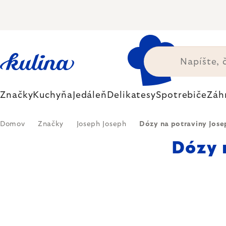
Prejsť
na
obsah
Značky
Kuchyňa
Jedáleň
Delikatesy
Spotrebiče
Záh
Domov
Značky
Joseph Joseph
Dózy na potraviny Jose
Dózy 