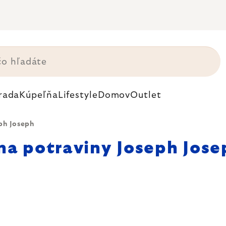
rada
Kúpeľňa
Lifestyle
Domov
Outlet
ph Joseph
na potraviny Joseph Jose