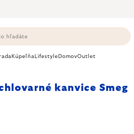
rada
Kúpeľňa
Lifestyle
Domov
Outlet
chlovarné kanvice Smeg