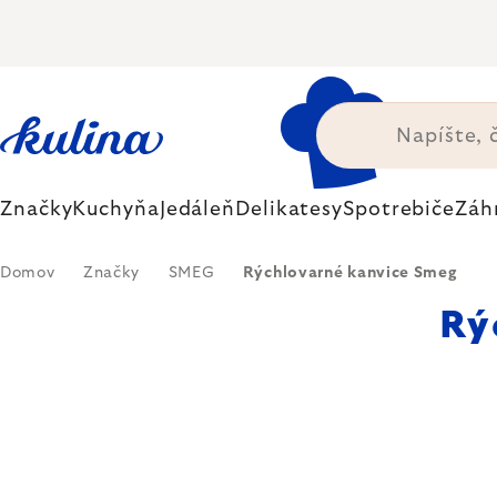
Prejsť
na
obsah
Značky
Kuchyňa
Jedáleň
Delikatesy
Spotrebiče
Záh
Domov
Značky
SMEG
Rýchlovarné kanvice Smeg
Rý