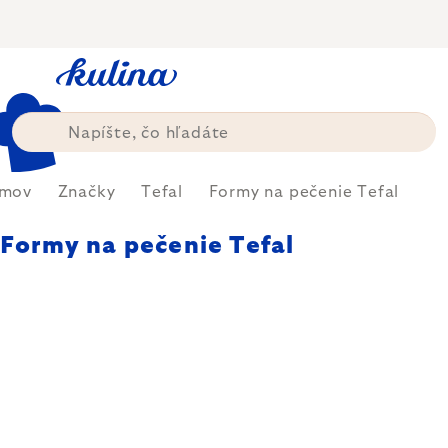
Prejsť
na
obsah
mov
Značky
Tefal
Formy na pečenie Tefal
Formy na pečenie Tefal