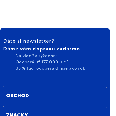
ZÁPÄTIE
Dáte si newsletter?
Dáme vám dopravu zadarmo
Najviac 2x týždenne
Odoberá už 177 000 ľudí
85 % ľudí odoberá dlhšie ako rok
OBCHOD
ZNAČKY