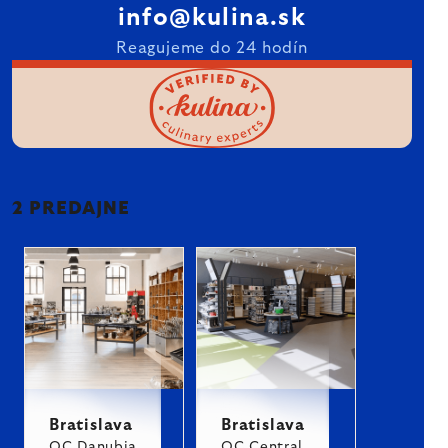
info@kulina.sk
Reagujeme do 24 hodín
2 PREDAJNE
Bratislava
Bratislava
OC Danubia
OC Central