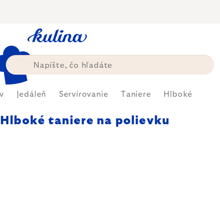
Prejsť
na
obsah
v
Jedáleň
Servírovanie
Taniere
Hlboké
Hlboké taniere na polievku