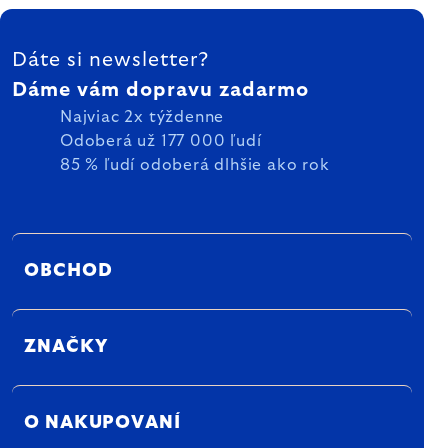
ZÁPÄTIE
Dáte si newsletter?
Dáme vám dopravu zadarmo
Najviac 2x týždenne
Odoberá už 177 000 ľudí
85 % ľudí odoberá dlhšie ako rok
OBCHOD
ZNAČKY
O NAKUPOVANÍ