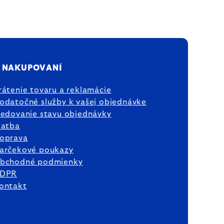
 NAKUPOVANÍ
rátenie tovaru a reklamácie
odatočné služby k vašej objednávke
ledovanie stavu objednávky
latba
oprava
arčekové poukazy
bchodné podmienky
DPR
ontakt