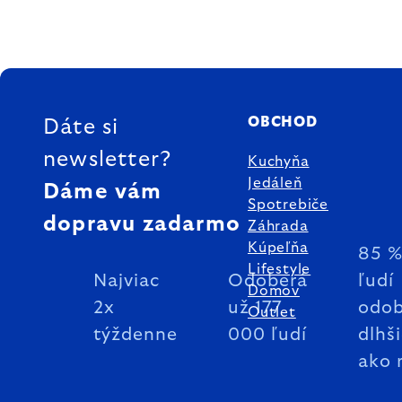
ZÁPÄTIE
OBCHOD
Dáte si
newsletter?
Kuchyňa
Jedáleň
Dáme vám
Spotrebiče
dopravu zadarmo
Záhrada
Kúpeľňa
85 
Lifestyle
Najviac
Odoberá
ľudí
Domov
2x
už 177
odob
Outlet
týždenne
000 ľudí
dlhš
ako 