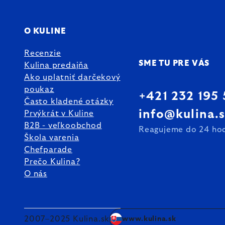
O KULINE
Recenzie
SME TU PRE VÁS
Kulina predajňa
Ako uplatniť darčekový
poukaz
+421 232 195
Často kladené otázky
info@kulina.
Prvýkrát v Kuline
B2B - veľkoobchod
Reagujeme do 24 ho
Škola varenia
Chefparade
Prečo Kulina?
O nás
2007–2025 Kulina.sk
www.kulina.sk