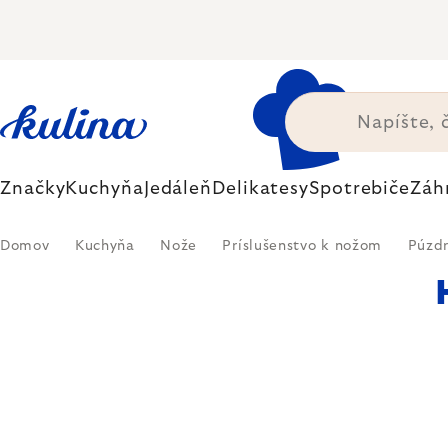
Prejsť
na
obsah
Značky
Kuchyňa
Jedáleň
Delikatesy
Spotrebiče
Záh
Domov
Kuchyňa
Nože
Príslušenstvo k nožom
Púzd