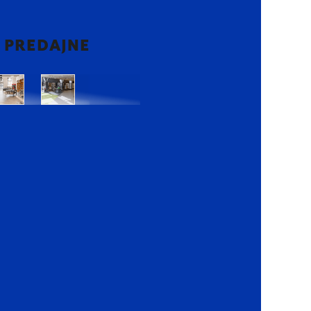
2 PREDAJNE
Bratislava
Bratislava
OC
OC
Danubia
Central