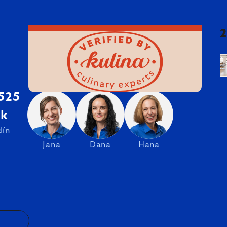
 525
sk
dín
Jana
Dana
Hana