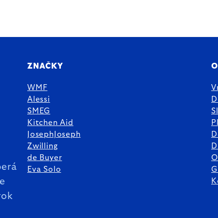
ZNAČKY
O
WMF
V
Alessi
D
SMEG
S
Kitchen Aid
P
JosephJoseph
D
%
Zwilling
D
de Buyer
O
erá
Eva Solo
G
ie
K
rok