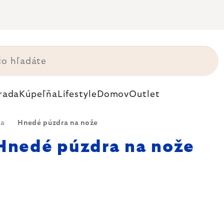
rada
Kúpeľňa
Lifestyle
Domov
Outlet
ra
Hnedé púzdra na nože
Hnedé púzdra na nože