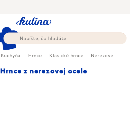
Prejsť
na
obsah
Kuchyňa
Hrnce
Klasické hrnce
Nerezové
Hrnce z nerezovej ocele