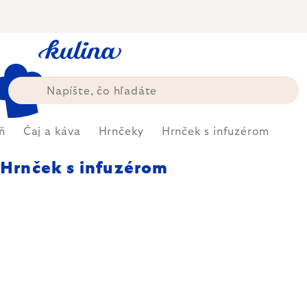
Prejsť
na
obsah
ň
Čaj a káva
Hrnčeky
Hrnček s infuzérom
Hrnček s infuzérom