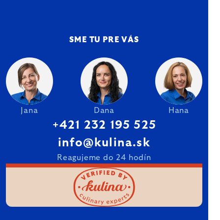
SME TU PRE VÁS
Jana
Dana
Hana
+421 232 195 525
info@kulina.sk
Reagujeme do 24 hodín