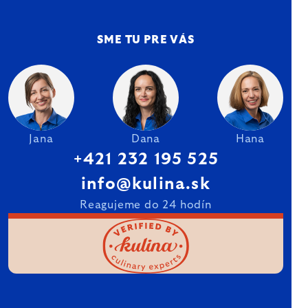
SME TU PRE VÁS
Jana
Dana
Hana
+421 232 195 525
info@kulina.sk
Reagujeme do 24 hodín