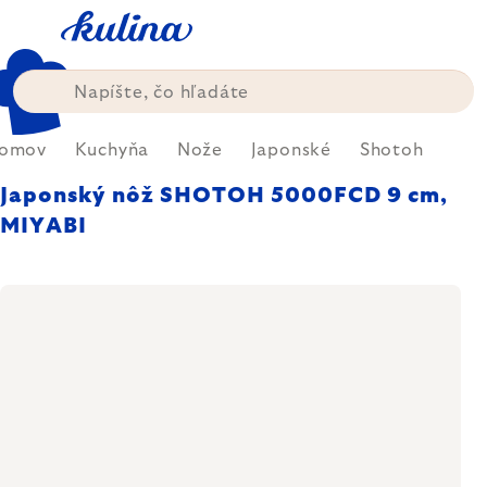
Prejsť
na
obsah
omov
Kuchyňa
Nože
Japonské
Shotoh
Japonský nôž SHOTOH 5000FCD 9 cm,
MIYABI