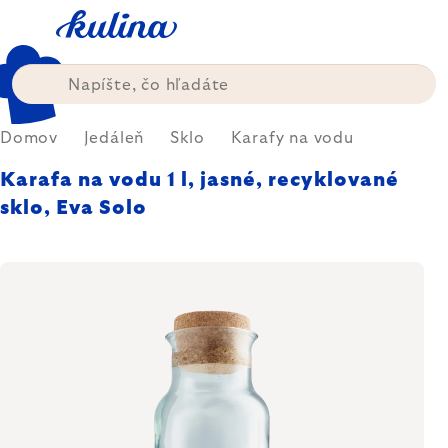
Prejsť
na
obsah
Domov
Jedáleň
Sklo
Karafy na vodu
Karafa na vodu 1 l, jasné, recyklované
sklo, Eva Solo