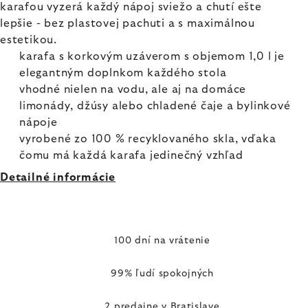
karafou vyzerá každý nápoj sviežo a chutí ešte
lepšie - bez plastovej pachuti a s maximálnou
estetikou.
karafa s korkovým uzáverom s objemom 1,0 l je
elegantným doplnkom každého stola
vhodné nielen na vodu, ale aj na domáce
limonády, džúsy alebo chladené čaje a bylinkové
nápoje
vyrobené zo 100 % recyklovaného skla, vďaka
čomu má každá karafa jedinečný vzhľad
Detailné informácie
100 dní na vrátenie
99% ľudí spokojných
2 predajne v Bratislave