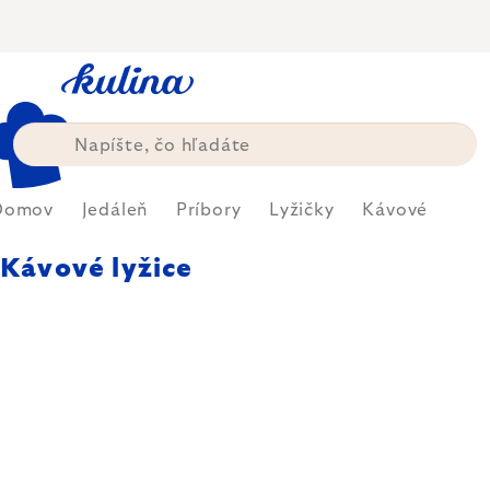
Prejsť
na
obsah
Domov
Jedáleň
Príbory
Lyžičky
Kávové
Kávové lyžice