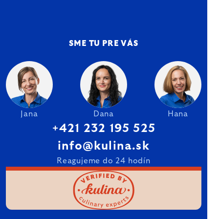
SME TU PRE VÁS
Jana
Dana
Hana
+421 232 195 525
info@kulina.sk
Reagujeme do 24 hodín