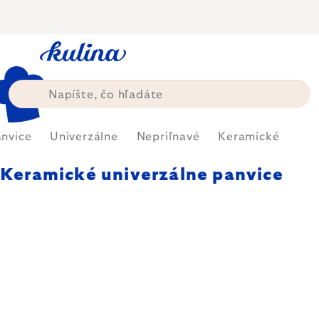
Prejsť
na
obsah
nvice
Univerzálne
Nepriľnavé
Keramické
Keramické univerzálne panvice