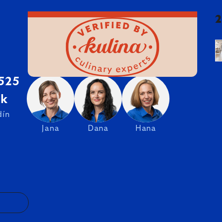
 525
sk
dín
Jana
Dana
Hana