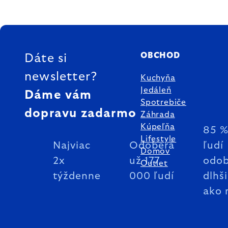
ZÁPÄTIE
OBCHOD
Dáte si
newsletter?
Kuchyňa
Jedáleň
Dáme vám
Spotrebiče
dopravu zadarmo
Záhrada
Kúpeľňa
85 
Lifestyle
Najviac
Odoberá
ľudí
Domov
2x
už 177
odob
Outlet
týždenne
000 ľudí
dlhš
ako 