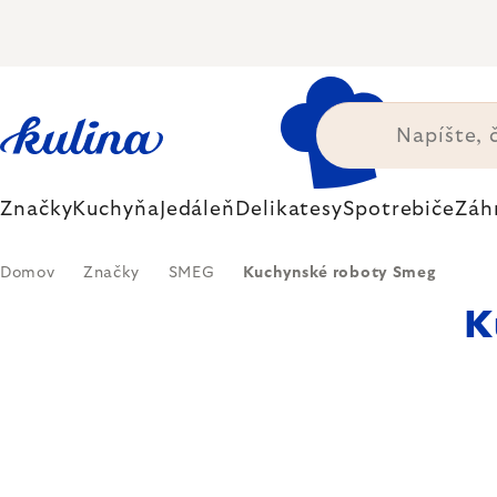
Prejsť
na
obsah
Značky
Kuchyňa
Jedáleň
Delikatesy
Spotrebiče
Záh
Domov
Značky
SMEG
Kuchynské roboty Smeg
K