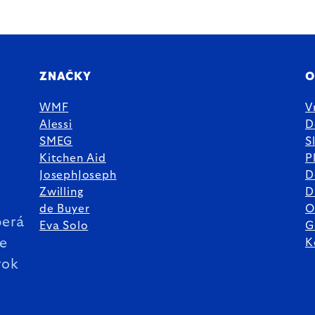
ZNAČKY
O
WMF
V
Alessi
D
SMEG
S
Kitchen Aid
P
JosephJoseph
D
%
Zwilling
D
de Buyer
O
erá
Eva Solo
G
ie
K
rok