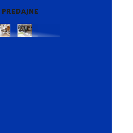
2 PREDAJNE
Bratislava
Bratislava
OC
OC
Danubia
Central