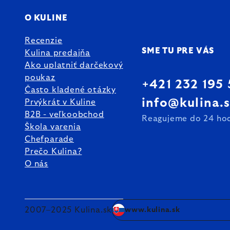
O KULINE
Recenzie
SME TU PRE VÁS
Kulina predajňa
Ako uplatniť darčekový
poukaz
+421 232 195
Často kladené otázky
info@kulina.
Prvýkrát v Kuline
B2B - veľkoobchod
Reagujeme do 24 ho
Škola varenia
Chefparade
Prečo Kulina?
O nás
2007–2025 Kulina.sk
www.kulina.sk