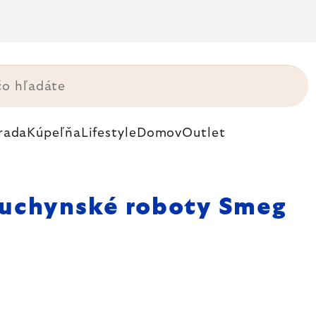
rada
Kúpeľňa
Lifestyle
Domov
Outlet
uchynské roboty Smeg