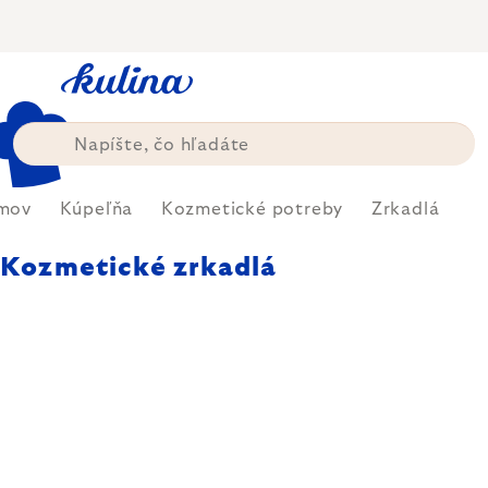
Prejsť
na
obsah
mov
Kúpeľňa
Kozmetické potreby
Zrkadlá
Kozmetické zrkadlá