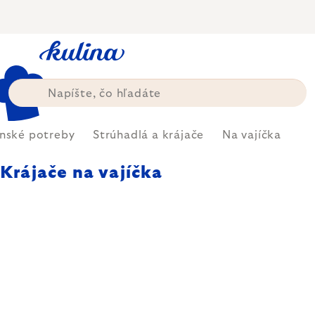
Prejsť
na
obsah
nské potreby
Strúhadlá a krájače
Na vajíčka
Krájače na vajíčka