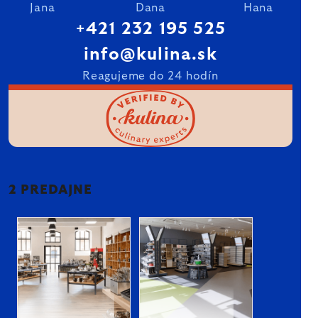
Jana
Dana
Hana
+421 232 195 525
info@kulina.sk
Reagujeme do 24 hodín
2 PREDAJNE