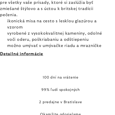
pre všetky vaše prísady, ktoré si zaslúžia byť
zmiešané štýlovo a s úctou k britskej tradícii
pečenia.
ikonická misa na cesto s lesklou glazúrou a
vzorom
vyrobené z vysokokvalitnej kameniny, odolné
voči oderu, poškriabaniu a odštiepeniu
možno umývať v umývačke riadu a mrazničke
Detailné informácie
100 dní na vrátenie
99% ľudí spokojných
2 predajne v Bratislave
Okamžite odosielame