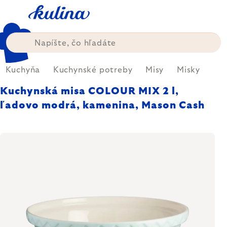
Prejsť
na
obsah
Kuchyňa
Kuchynské potreby
Misy
Misky
Kuchynská misa COLOUR MIX 2 l,
ľadovo modrá, kamenina, Mason Cash