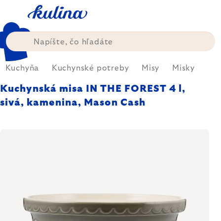
Prejsť
na
obsah
Kuchyňa
Kuchynské potreby
Misy
Misky
Kuchynská misa IN THE FOREST 4 l,
sivá, kamenina, Mason Cash