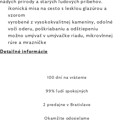
nádych prírody a starých ľudových príbehov.
ikonická misa na cesto s lesklou glazúrou a
vzorom
vyrobené z vysokokvalitnej kameniny, odolné
voči oderu, poškriabaniu a odštiepeniu
možno umývať v umývačke riadu, mikrovlnnej
rúre a mrazničke
Detailné informácie
100 dní na vrátenie
99% ľudí spokojných
2 predajne v Bratislave
Okamžite odosielame