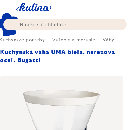
Prejsť
na
obsah
Kuchynské potreby
Váženie a meranie
Váhy
Kuchynská váha UMA biela, nerezová
oceľ, Bugatti