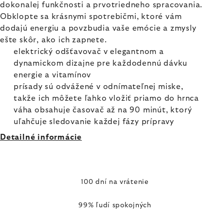
dokonalej funkčnosti a prvotriedneho spracovania.
Obklopte sa krásnymi spotrebičmi, ktoré vám
dodajú energiu a povzbudia vaše emócie a zmysly
ešte skôr, ako ich zapnete.
elektrický odšťavovač v elegantnom a
dynamickom dizajne pre každodennú dávku
energie a vitamínov
prísady sú odvážené v odnímateľnej miske,
takže ich môžete ľahko vložiť priamo do hrnca
váha obsahuje časovač až na 90 minút, ktorý
uľahčuje sledovanie každej fázy prípravy
Detailné informácie
100 dní na vrátenie
99% ľudí spokojných