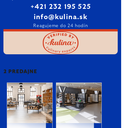
+421 232 195 525
info@kulina.sk
Reagujeme do 24 hodín
2 PREDAJNE