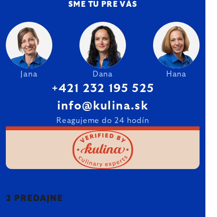
SME TU PRE VÁS
Jana
Dana
Hana
+421 232 195 525
info@kulina.sk
Reagujeme do 24 hodín
2 PREDAJNE