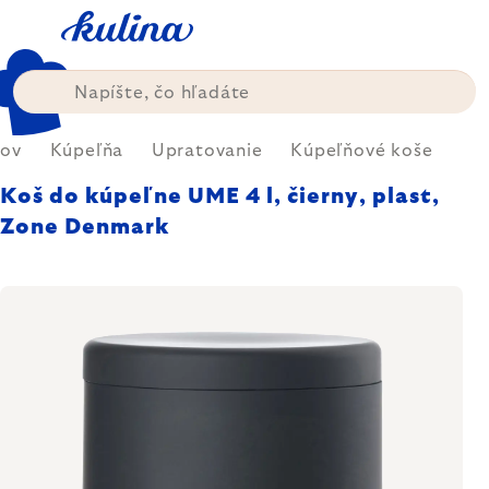
Prejsť
na
obsah
ov
Kúpeľňa
Upratovanie
Kúpeľňové koše
Koš do kúpeľne UME 4 l, čierny, plast,
Zone Denmark